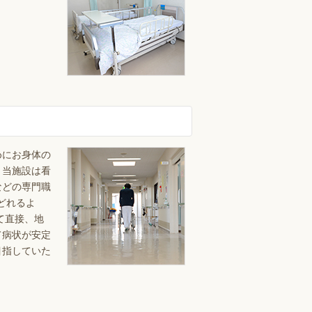
めにお身体の
。当施設は看
などの専門職
どれるよ
て直接、地
て病状が安定
目指していた