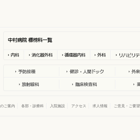
内科
消化器外科
循環器科
外科
リハビリテー
予防接種外来
健診・人間ドック
外科担当医表
放射線科
臨床検査科
薬剤科
のご案内
各部・診療科
入院施設
アクセス
求人情報
ご意見・ご要望