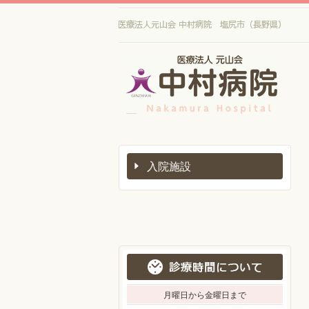
医
療
法
人
元
山
医
療
会
法
中
人
村
元
入院施設
山
病
会
院
中
村
病
院
月曜日から金曜日まで