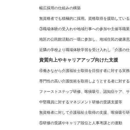
幅広採用の仕組みの構築
無資格者でも積極的に採用。資格取得を援助している
③職場体験の受入れや地域行事への参加や主催等職業
地区の公民館活動の一環に参加し、地域住民の健康意
近隣の学校より職場体験学習を受け入れし「介護の仕
資質向上やキャリアアップ向けた支援
④働きながら介護福祉士取得を目指す者に対する実務
専門性の高い介護技術を取得しようとする者に対する
ファーストステップ研修、喀痰吸引、認知症ケア、サ
中堅職員に対するマネジメント研修の受講支援等
無資格者に対して介護福祉士取得の支援、喀痰吸引研
⑤研修の受講やキャリア段位と人事考課との連動